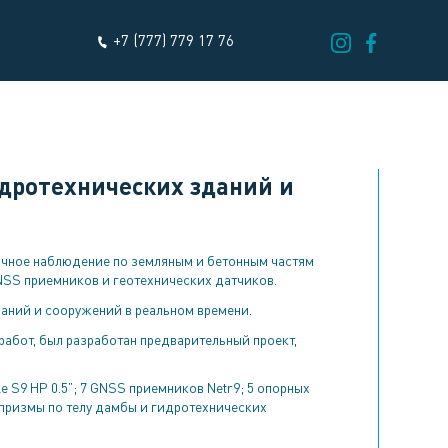
+7 (777) 779 17 76
дротехнических зданий и
очное наблюдение по земляным и бетонным частям
NSS приемников и геотехнических датчиков.
аний и сооружений в реальном времени.
абот, был разработан предварительный проект,
 S9 HP 0.5”; 7 GNSS приемников Netr9; 5 опорных
 призмы по телу дамбы и гидротехнических