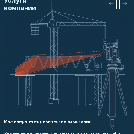
Услуги
компании
Инженерно-геодезические изыскания
А
Инженерно-геодезические изыскания - это комплекс работ
М